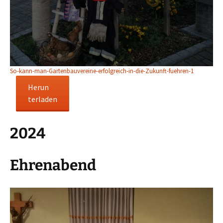
So-kann-man-Gartenbauvereine-erfolgreich-in-die-Zukunft-fuehren-1
Herun
terladen
2024
Ehrenabend