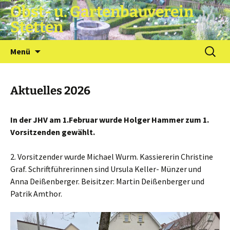
Obst- u. Gartenbauverein
Stetten
Zum
Suchen
Menü
Inhalt
nach:
springen
Aktuelles 2026
In der JHV am 1.Februar wurde Holger Hammer zum 1.
Vorsitzenden gewählt.
2. Vorsitzender wurde Michael Wurm. Kassiererin Christine
Graf. Schriftführerinnen sind Ursula Keller- Münzer und
Anna Deißenberger. Beisitzer: Martin Deißenberger und
Patrik Amthor.